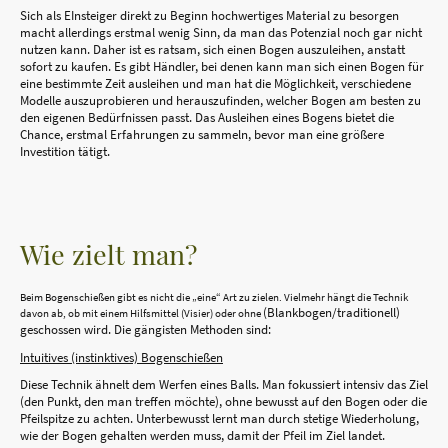
Sich als EInsteiger direkt zu Beginn hochwertiges Material zu besorgen
macht allerdings erstmal wenig Sinn, da man das Potenzial noch gar nicht
nutzen kann. Daher ist es ratsam, sich einen Bogen auszuleihen, anstatt
sofort zu kaufen. Es gibt Händler, bei denen kann man sich einen Bogen für
eine bestimmte Zeit ausleihen und man hat die Möglichkeit, verschiedene
Modelle auszuprobieren und herauszufinden, welcher Bogen am besten zu
den eigenen Bedürfnissen passt. Das Ausleihen eines Bogens bietet die
Chance, erstmal Erfahrungen zu sammeln, bevor man eine größere
Investition tätigt.
Wie zielt man?
Beim Bogenschießen gibt es nicht die „eine“ Art zu zielen. Vielmehr hängt die Technik
(Blankbogen/traditionell)
davon ab, ob mit einem Hilfsmittel (Visier) oder ohne
geschossen wird. Die gängisten Methoden sind:
Intuitives (instinktives) Bogenschießen
Diese Technik ähnelt dem Werfen eines Balls.
Man fokussiert
intensiv das Ziel
(den Punkt, den man treffen möchte), ohne bewusst auf den Bogen oder die
Pfeilspitze zu achten. Unterbewusst lernt man durch stetige Wiederholung,
wie der Bogen gehalten werden muss, damit der Pfeil im Ziel landet.