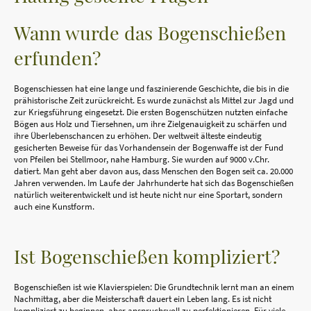
Wann wurde das Bogenschießen
erfunden?
Bogenschiessen hat eine lange und faszinierende Geschichte, die bis in die
prähistorische Zeit zurückreicht. Es wurde zunächst als Mittel zur Jagd und
zur Kriegsführung eingesetzt. Die ersten Bogenschützen nutzten einfache
Bögen aus Holz und Tiersehnen, um ihre Zielgenauigkeit zu schärfen und
ihre Überlebenschancen zu erhöhen. Der weltweit älteste eindeutig
gesicherten Beweise für das Vorhandensein der Bogenwaffe ist der Fund
von Pfeilen bei Stellmoor, nahe Hamburg. Sie wurden auf 9000 v.Chr.
datiert. Man geht aber davon aus, dass Menschen den Bogen seit ca. 20.000
Jahren verwenden. Im Laufe der Jahrhunderte hat sich das Bogenschießen
natürlich weiterentwickelt und ist heute nicht nur eine Sportart, sondern
auch eine Kunstform.
Ist Bogenschießen kompliziert?
Bogenschießen ist wie Klavierspielen: Die Grundtechnik lernt man an einem
Nachmittag, aber die Meisterschaft dauert ein Leben lang. Es ist nicht
kompliziert zu beginnen, aber anspruchsvoll zu perfektionieren. Für viele