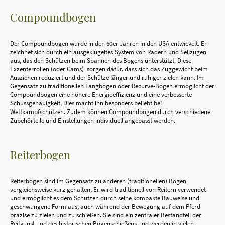
Compoundbogen
Der Compoundbogen wurde in den 60er Jahren in den USA entwickelt. Er
zeichnet sich durch ein ausgeklügeltes System von Rädern und Seilzügen
aus, das den Schützen beim Spannen des Bogens unterstützt. Diese
Exzenterrollen (oder Cams)
sorgen dafür, dass sich das Zuggewicht beim
Ausziehen reduziert und der Schütze länger und ruhiger zielen kann. Im
Gegensatz zu traditionellen Langbögen oder Recurve-Bögen ermöglicht der
Compoundbogen eine höhere Energieeffizienz und eine verbesserte
Schussgenauigkeit, Dies macht ihn besonders beliebt bei
Wettkampfschützen. Zudem können Compoundbögen durch verschiedene
Zubehörteile und Einstellungen individuell angepasst werden.
Reiterbogen
Reiterbögen sind im Gegensatz zu anderen (traditionellen) Bögen
vergleichsweise kurz gehalten, Er wird traditionell von Reitern verwendet
und ermöglicht es dem Schützen durch seine kompakte Bauweise und
geschwungene Form aus, auch während der Bewegung auf dem Pferd
präzise zu zielen und zu schießen. Sie sind ein zentraler Bestandteil der
Reitkunst und des historischen Bogenschießens und werden in vielen