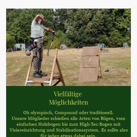
Vielfältige
Möglichkeiten
Ob olympisch, Compound oder traditionell.
Unsere Mitglieder schießen alle Arten von Bögen, vom
einfachen Holzbogen bis zum High-Tec-Bogen mit
Visiereinrichtung und Stabilisationssystem. Es sollte also
für jeden etwas dabei sein.