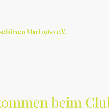
chützen Marl 1960 e.V.
Aktuelles / Termine
Training: Wann & Wo
Schnupperschießen
kommen beim Clu