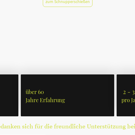
zum Schnupperschießen
2 - 3
über 60
Jahre Erfahrung
pro J
anken sich für die freundliche Unterstützung be