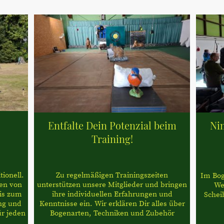
Entfalte Dein Potenzial beim
Ni
Training!
ionell.
Zu regelmäßigen Trainingszeiten
Im Boge
ten von
unterstützen unsere Mitglieder und bringen
We
is zum
ihre individuellen Erfahrungen und
Schei
ng und
Kenntnisse ein. Wir erklären Dir alles über
ür jeden
Bogenarten, Techniken und Zubehör