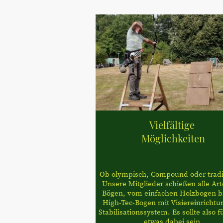
Vielfältige
Möglichkeiten
Ob olympisch, Compound oder tradit
Unsere Mitglieder schießen alle Ar
Bögen, vom einfachen Holzbogen b
High-Tec-Bogen mit Visiereinrichtu
Stabilisationssystem. Es sollte also f
etwas dabei sein.