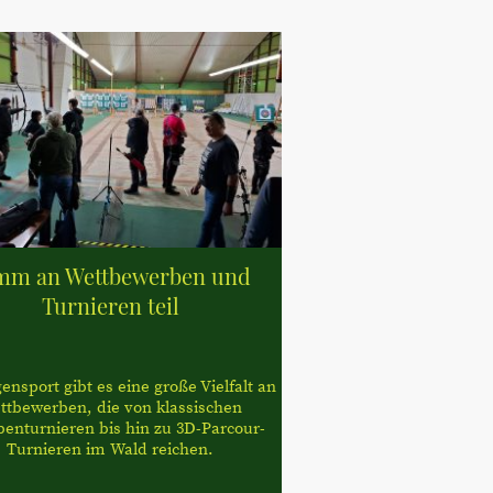
mm an Wettbewerben und
Turnieren teil
nsport gibt es eine große Vielfalt an
ttbewerben, die von klassischen
benturnieren bis hin zu 3D-Parcour-
Turnieren im Wald reichen.