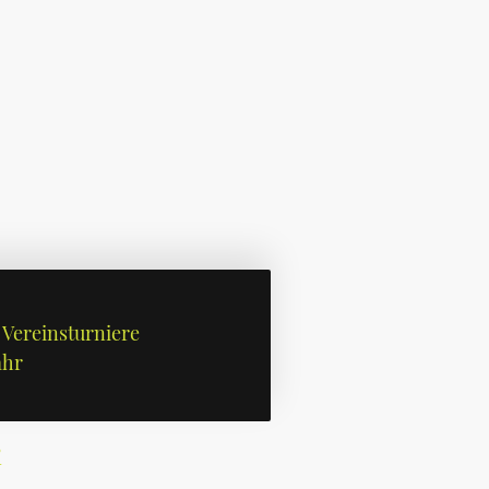
Vereinsturniere
ahr
i