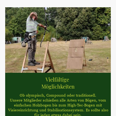
Vielfältige
Möglichkeiten
Ob olympisch, Compound oder traditionell.
Unsere Mitglieder schießen alle Arten von Bögen, vom
einfachen Holzbogen bis zum High-Tec-Bogen mit
Visiereinrichtung und Stabilisationssystem. Es sollte also
für jeden etwas dabei sein.