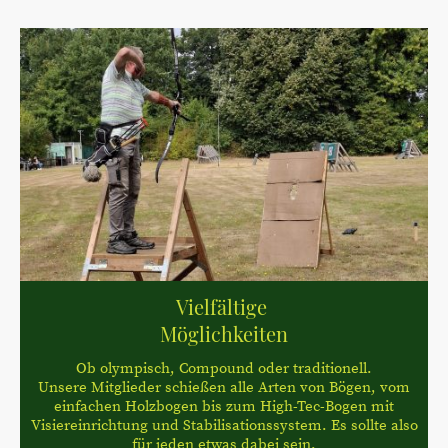
Vielfältige
Möglichkeiten
Ob olympisch, Compound oder traditionell.
Unsere Mitglieder schießen alle Arten von Bögen, vom
einfachen Holzbogen bis zum High-Tec-Bogen mit
Visiereinrichtung und Stabilisationssystem. Es sollte also
für jeden etwas dabei sein.