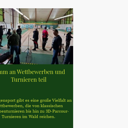
mm an Wettbewerben und
Turnieren teil
nsport gibt es eine große Vielfalt an
ttbewerben, die von klassischen
benturnieren bis hin zu 3D-Parcour-
Turnieren im Wald reichen.