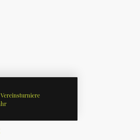
Vereinsturniere
ahr
i