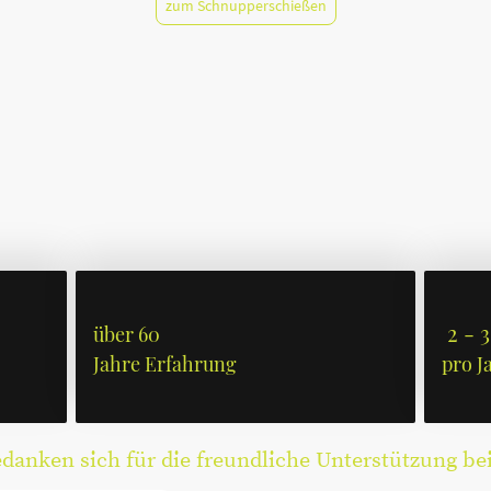
zum Schnupperschießen
2 - 3
über 60
Jahre Erfahrung
pro J
anken sich für die freundliche Unterstützung be