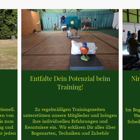
Entfalte Dein Potenzial beim
Ni
Training!
ionell.
Zu regelmäßigen Trainingszeiten
Im Boge
ten von
unterstützen unsere Mitglieder und bringen
We
is zum
ihre individuellen Erfahrungen und
Schei
ng und
Kenntnisse ein. Wir erklären Dir alles über
ür jeden
Bogenarten, Techniken und Zubehör