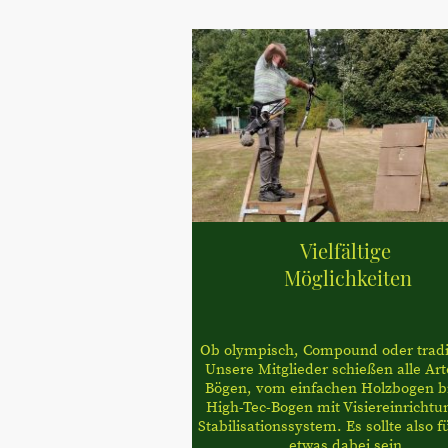
Vielfältige
Möglichkeiten
Ob olympisch, Compound oder tradit
Unsere Mitglieder schießen alle Ar
Bögen, vom einfachen Holzbogen b
High-Tec-Bogen mit Visiereinrichtu
Stabilisationssystem. Es sollte also f
etwas dabei sein.