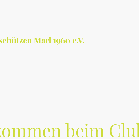
chützen Marl 1960 e.V.
Aktuelles / Termine
Training: Wann & Wo
Schnupperschießen
kommen beim Clu