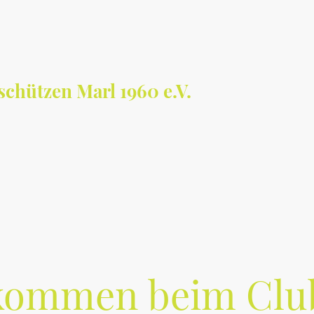
chützen Marl 1960 e.V.
Aktuelles / Termine
Training: Wann & Wo
Schnupperschießen
kommen beim Clu