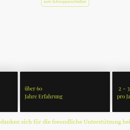
zum Schnupperschießen
2 - 3
über 60
Jahre Erfahrung
pro J
anken sich für die freundliche Unterstützung be