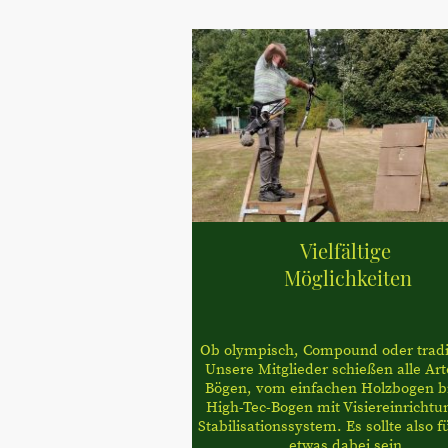
Vielfältige
Möglichkeiten
Ob olympisch, Compound oder tradit
Unsere Mitglieder schießen alle Ar
Bögen, vom einfachen Holzbogen b
High-Tec-Bogen mit Visiereinrichtu
Stabilisationssystem. Es sollte also f
etwas dabei sein.