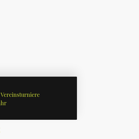
Vereinsturniere
ahr
i