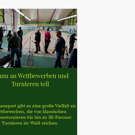
mm an Wettbewerben und
Turnieren teil
nsport gibt es eine große Vielfalt an
ttbewerben, die von klassischen
benturnieren bis hin zu 3D-Parcour-
Turnieren im Wald reichen.