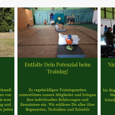
Entfalte Dein Potenzial beim
Ni
Training!
ionell.
Zu regelmäßigen Trainingszeiten
Im Boge
ten von
unterstützen unsere Mitglieder und bringen
We
is zum
ihre individuellen Erfahrungen und
Schei
ng und
Kenntnisse ein. Wir erklären Dir alles über
ür jeden
Bogenarten, Techniken und Zubehör