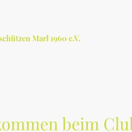
chützen Marl 1960 e.V.
Aktuelles / Termine
Training: Wann & Wo
Schnupperschießen
kommen beim Clu