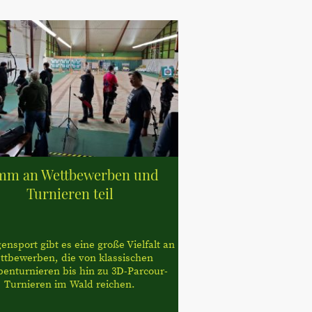
mm an Wettbewerben und
Turnieren teil
nsport gibt es eine große Vielfalt an
ttbewerben, die von klassischen
benturnieren bis hin zu 3D-Parcour-
Turnieren im Wald reichen.