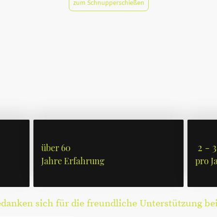
zum Schnupperschießen
2 - 3
über 60
Jahre Erfahrung
pro J
anken sich für die freundliche Unterstützung be