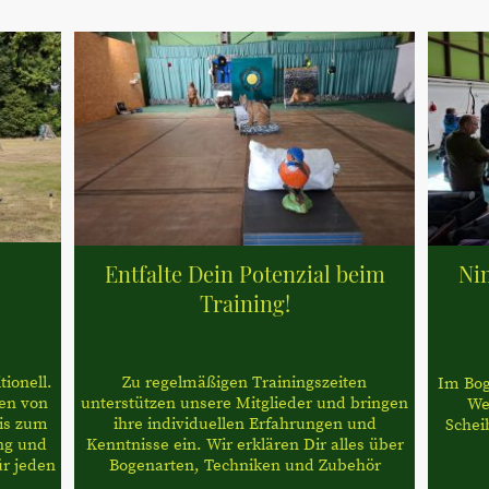
Entfalte Dein Potenzial beim
Ni
Training!
ionell.
Zu regelmäßigen Trainingszeiten
Im Boge
ten von
unterstützen unsere Mitglieder und bringen
We
is zum
ihre individuellen Erfahrungen und
Schei
ng und
Kenntnisse ein. Wir erklären Dir alles über
ür jeden
Bogenarten, Techniken und Zubehör