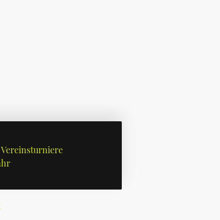
Vereinsturniere
ahr
i