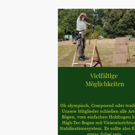
Vielfältige
Möglichkeiten
Ob olympisch, Compound oder tradit
Unsere Mitglieder schießen alle Ar
Bögen, vom einfachen Holzbogen b
High-Tec-Bogen mit Visiereinrichtu
Stabilisationssystem. Es sollte also f
etwas dabei sein.