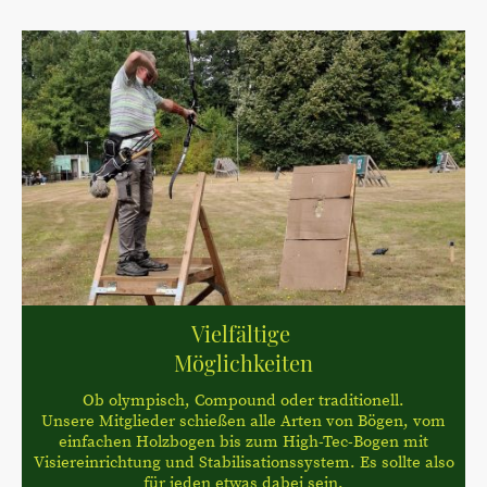
Vielfältige
Möglichkeiten
Ob olympisch, Compound oder traditionell.
Unsere Mitglieder schießen alle Arten von Bögen, vom
einfachen Holzbogen bis zum High-Tec-Bogen mit
Visiereinrichtung und Stabilisationssystem. Es sollte also
für jeden etwas dabei sein.